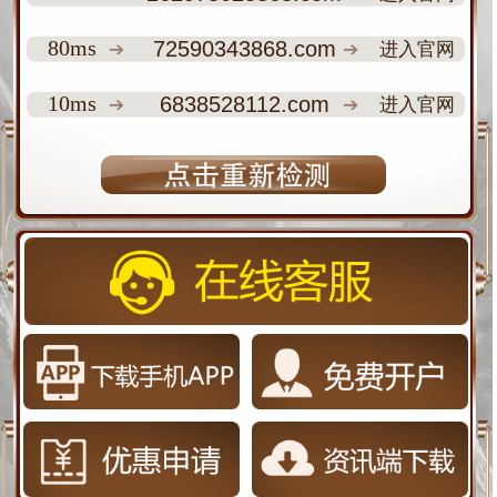
80ms
72590343868.com
进入官网
10ms
6838528112.com
进入官网